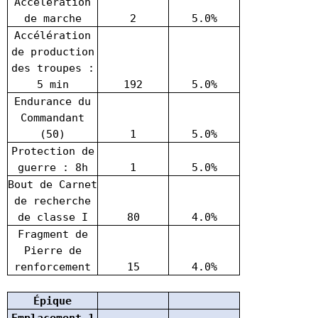
Accélération
de marche
2
5.0%
Accélération
de production
des troupes :
5 min
192
5.0%
Endurance du
Commandant
(50)
1
5.0%
Protection de
guerre : 8h
1
5.0%
Bout de Carnet
de recherche
de classe I
80
4.0%
Fragment de
Pierre de
renforcement
15
4.0%
Épique
Emplacement 1