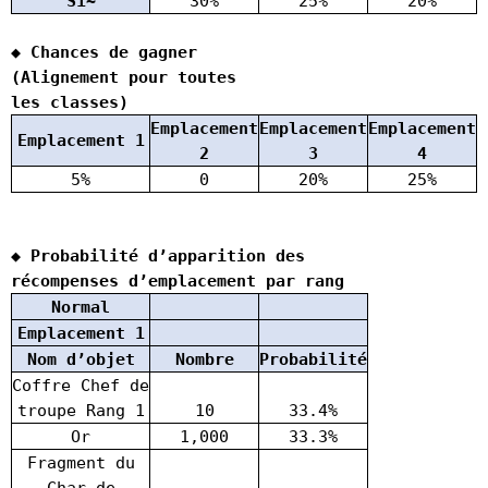
S1~
30%
25%
20%
◆ Chances de gagner
(Alignement pour toutes
les classes)
Emplacement
Emplacement
Emplacement
E
Emplacement 1
2
3
4
5%
0
20%
25%
◆ Probabilité d’apparition des
récompenses d’emplacement par rang
Normal
Emplacement 1
Nom d’objet
Nombre
Probabilité
Coffre Chef de
troupe Rang 1
10
33.4%
Or
1,000
33.3%
Fragment du
Char de