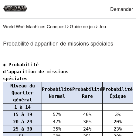
Demander
World War: Machines Conquest
Guide de jeu
Jeu
Probabilité d’apparition de missions spéciales
◆ Probabilité
d’apparition de missions
spéciales
Niveau du
Probabilité
Probabilité
Probabilité
P
Quartier
Normal
Rare
Épique
général
1 à 14
15 à 19
57%
40%
3%
20 à 24
47%
30%
20%
25 à 30
35%
24%
23%