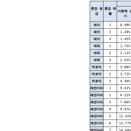
훈장 등
훈장 레
지휘력 
급
벨
가
레어
1
0.99%
레어
2
1.20%
레어
3
1.45%
에픽
1
1.75%
에픽
2
2.11%
에픽
3
2.55%
히로익
1
3.08%
히로익
2
3.72%
히로익
3
4.49%
레전더리
1
5.41%
레전더리
2
6.52%
레전더리
3
7.86%
레전더리
4
9.47%
레전더리
5
11.42
레전더리
6
13.77
레전더리
7
16.60