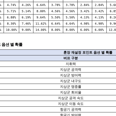
%
4.74%
4.26%
6.64%
3.78%
3.78%
2.84%
2.84%
5.6
%
5.71%
5.14%
8.00%
4.56%
4.56%
3.42%
3.42%
6.8
%
6.88%
6.19%
9.64%
5.50%
5.50%
4.13%
4.13%
8.2
%
8.30%
7.46%
11.62%
6.64%
6.64%
4.98%
4.98%
9.9
%
10.00%
9.00%
14.00%
8.00%
8.00%
6.00%
6.00%
12.0
 옵션 별 확률
훈장
재설정
포인트
옵션
별
확률
버프
구분
지휘력
지상군 공격력
지상군 방어력
지상군 내구도
지상군 명중률
지상군 회피율
지상군 공격 속도
지상군 이동 속도
항공기 공격력
항공기 방어력