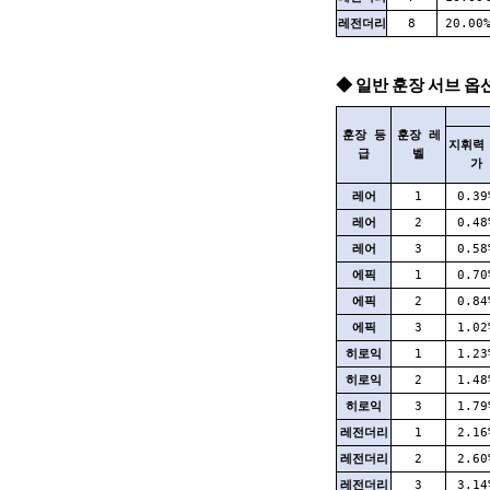
레전더리
8
20.00
◆ 일반 훈장 서브 옵
훈장 등
훈장 레
지휘력
급
벨
가
레어
1
0.39
레어
2
0.48
레어
3
0.58
에픽
1
0.70
에픽
2
0.84
에픽
3
1.02
히로익
1
1.23
히로익
2
1.48
히로익
3
1.79
레전더리
1
2.16
레전더리
2
2.60
레전더리
3
3.14