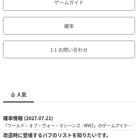
ゲームガイド
確率
1:1 お問い合わせ
人気
確率情報 (2027.07.21)
「ワールド・オブ・ウォー・マシーンズ - WW2」のゲームアイテム獲得確率情報をご案内いたします。グッドラック指揮戦車箱数量確率指揮戦車補給の鍵150.05%指揮戦車補給の鍵100.10%指揮戦車補給の鍵51.00%指揮戦車補給の鍵218.85%1級チューニングキット510.00%2級チューニングキット1020.00%3級チューニングキット5050.00%グッドラック航空機箱数量確率航空機補給の鍵100.05%航空機補給の鍵50.10%航空機補給の鍵31.00%航空機補給の鍵118.85%1級整備道具50,00010.00%2級整備道具10,00020.00%3級整備道具5,00050.00%サプライズ航空機箱数量確率航空機補給の鍵500.50%航空機補給の鍵202.50%航空機補給の鍵107.50%航空機補給の鍵515.00%航空機補給の鍵320.00%航空機補給の鍵124.50%1級整備道具100,0005.00%2級整備道具20,00010.00%3級整備道具10,00015.00%[S1]上級部隊長カード箱数量確率Tier3部隊長(1)1000.15%Tier3部隊長(2)10
改造時に登場するバフのリストを知りたいです。