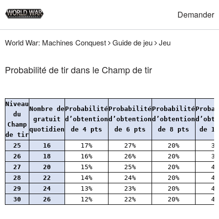
Demander
World War: Machines Conquest
Guide de jeu
Jeu
Probabilité de tir dans le Champ de tir
Niveau
Nombre de
Probabilité
Probabilité
Probabilité
Probab
du
gratuit
d’obtention
d’obtention
d’obtention
d’obte
Champ
quotidien
de 4 pts
de 6 pts
de 8 pts
de 10
de tir
25
16
17%
27%
20%
36
26
18
16%
26%
20%
38
27
20
15%
25%
20%
40
28
22
14%
24%
20%
42
29
24
13%
23%
20%
44
30
26
12%
22%
20%
46